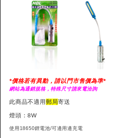
*價格若有異動，請以門市售價為準*
網站為通銷規格，特殊尺寸請來電洽詢
此商品不適用
郵局
寄送
燈頭：8W
使用18650鋰電池/可邊用邊充電