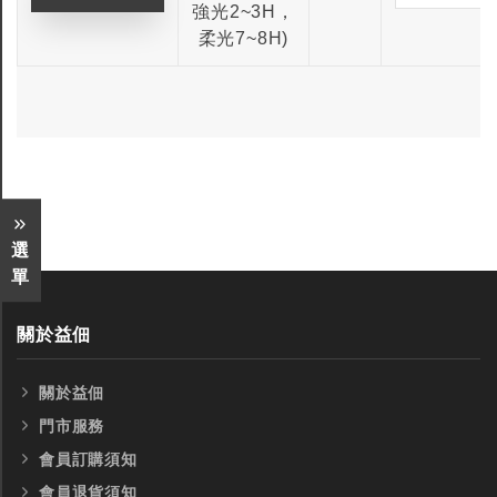
強光2~3H，
全鎢鋼銑刀
全鎢鋼銑刀
柔光7~8H)
台製WEENIX四刃全鎢鋼銑刀
台製WEENIX加長二
銑刀
選
單
關於益佃
關於益佃
門市服務
會員訂購須知
會員退貨須知