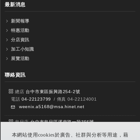
最新消息
新聞報導
特惠活動
分店資訊
加工小知識
展覽活動
聯絡資訊
總店
台中市東區振興路254-2號
電話
04-22123799
/ 傳真 04-22124001
weenix.a5168@msa.hinet.net
烏日店
台中市烏日區溪南路一段356號
電話
04-23359588
/ 傳真 04-23359549
本網站使用cookies於廣告、社群與分析等用途，藉