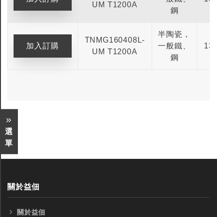
UM T1200A
鋼
半陶瓷，
TNMG160408L-
一般鐵、
13
UM T1200A
鋼
選
全鎢鋼銑刀
全鎢鋼銑刀
單
台製WEENIX四刃全鎢鋼銑刀
台製WEENIX加長二
銑刀
關於益佃
關於益佃