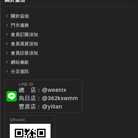
關於益佃
門市服務
會員訂購須知
會員退貨須知
會員註冊須知
網站條款
分店資訊
LINE ID
總 店：@weenix
烏日店：@362kswmm
豐原店：@yitian
全鎢鋼銑刀
全鎢鋼銑刀
QRcode
台製WEENIX四刃全鎢鋼銑刀
台製WEENIX加長二