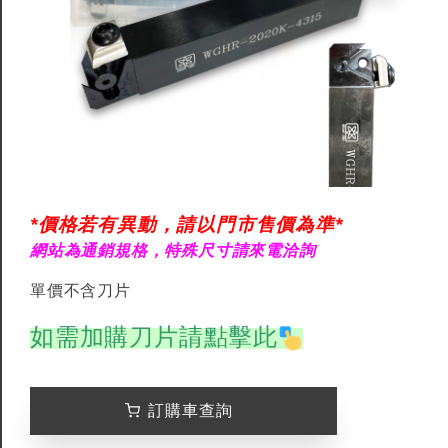
*價格若有異動，請以門市售價為準*
網站為通銷規格，特殊尺寸請來電洽詢
單價不含刀片
如需加購刀片請點擊此
訂購車查詢