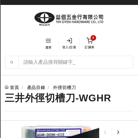
0
登入/註冊
訂購車
選單
首頁
產品目錄
外徑切槽刀
三井外徑切槽刀-WGHR