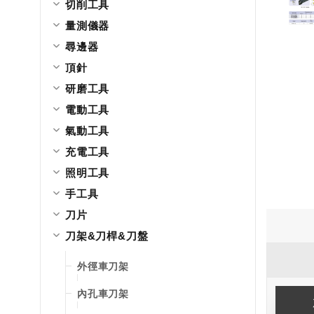
切削工具
量測儀器
尋邊器
頂針
研磨工具
電動工具
氣動工具
充電工具
照明工具
手工具
刀片
刀架&刀桿&刀盤
外徑車刀架
內孔車刀架