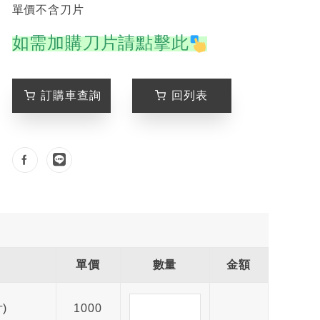
單價不含刀片
如需加購刀片請點擊此
訂購車查詢
回列表
單價
數量
金額
)
1000