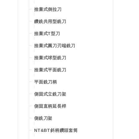
捨棄式倒拉刀
鑽銑共用型銑刀
捨棄式T型刀
捨棄式圓刀刃端銑刀
捨棄式球型銑刀
捨棄式平面銑刀
平面銑刀柄
側固式立銑刀架
側固直柄延長桿
側銑刀架
NT&BT斜柄鑽頭套筒