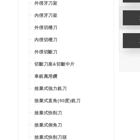
外徑牙刀架
內徑牙刀架
外徑切槽刀
內徑切槽刀
外徑切斷刀
切斷刀座&切斷中片
車銑萬用鑽
捨棄式強力銑刀
捨棄式直角(90度)銑刀
捨棄式快削刀
捨棄式倒角刀
捨棄式快削刀頭