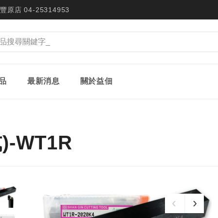
豐原店 04-25314953
品
最新消息
關於益佃
-WT1R