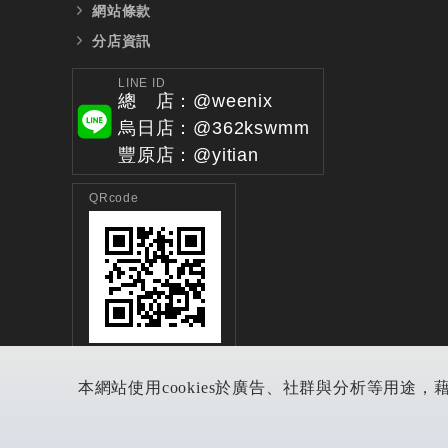
網站條款
分店資訊
LINE ID
總 店：@weenix
烏日店：@362kswmm
豐原店：@yitian
QRcode
本網站使用cookies於廣告、社群與分析等用途，