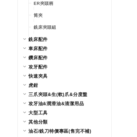
ER夾頭柄
筒夾
銑床夾頭組
銑床配件
車床配件
鑽床配件
攻牙配件
快速夾具
虎鉗
三爪夾頭&生(軟)爪&分度盤
攻牙油&潤滑油&清潔用品
大型工具
其他分類
油石/銑刀特價專區(售完不補)