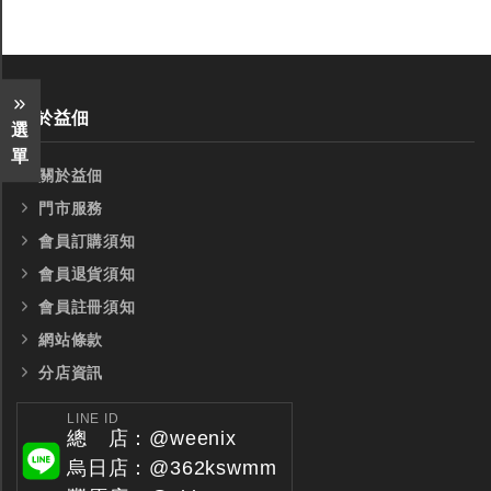
全鎢鋼銑刀
全鎢鋼銑刀
台製WEENIX四刃全鎢鋼銑刀
台製WEENIX加長二
關於益佃
選
銑刀
單
關於益佃
門市服務
會員訂購須知
會員退貨須知
會員註冊須知
網站條款
分店資訊
LINE ID
總 店：@weenix
烏日店：@362kswmm