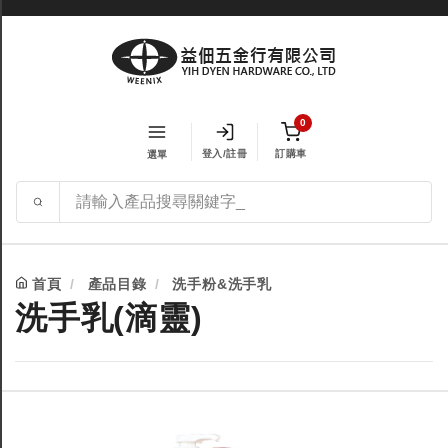
0
登入/註冊
訂購車
選單
首頁
產品目錄
洗手粉&洗手乳
洗手乳(滴靈)