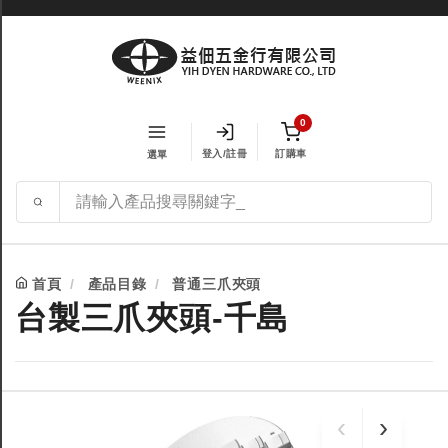
0
登入/註冊
訂購車
選單
首頁
產品目錄
普通三爪夾頭
台製三爪夾頭-千島