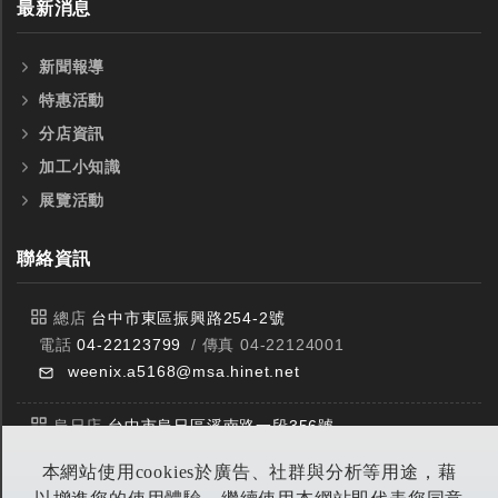
最新消息
新聞報導
特惠活動
分店資訊
加工小知識
展覽活動
聯絡資訊
總店
台中市東區振興路254-2號
電話
04-22123799
/ 傳真 04-22124001
weenix.a5168@msa.hinet.net
烏日店
台中市烏日區溪南路一段356號
電話
04-23359588
/ 傳真 04-23359549
本網站使用cookies於廣告、社群與分析等用途，藉