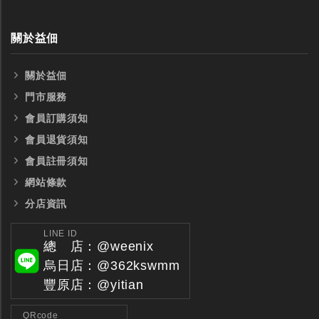
關於益佃
關於益佃
門市服務
全鎢鋼銑刀
全鎢鋼銑刀
會員訂購須知
會員退貨須知
台製WEENIX四刃全鎢鋼銑刀
台製WEENIX加長二
銑刀
會員註冊須知
網站條款
分店資訊
LINE ID
總 店：@weenix
烏日店：@362kswmm
豐原店：@yitian
QRcode