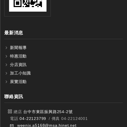
全鎢鋼銑刀
全鎢鋼銑刀
台製WEENIX四刃全鎢鋼銑刀
台製WEENIX加長二
銑刀
最新消息
新聞報導
特惠活動
分店資訊
加工小知識
展覽活動
聯絡資訊
總店
台中市東區振興路254-2號
電話
04-22123799
/ 傳真 04-22124001
weenix.a5168@msa.hinet.net