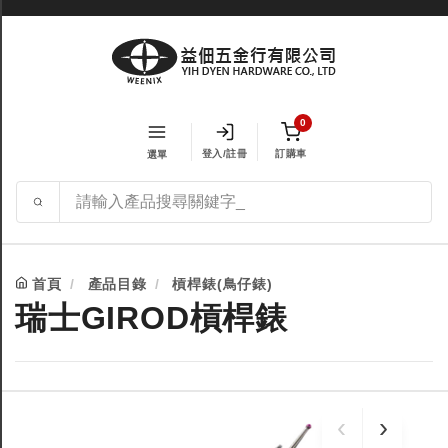
0
登入/註冊
訂購車
選單
首頁
產品目錄
槓桿錶(鳥仔錶)
瑞士GIROD槓桿錶