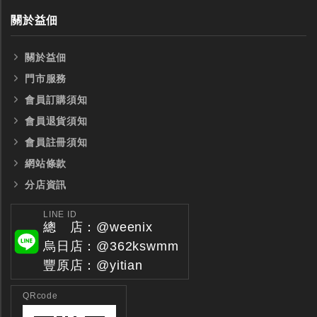
關於益佃
關於益佃
門市服務
會員訂購須知
全鎢鋼銑刀
全鎢鋼銑刀
會員退貨須知
台製WEENIX四刃全鎢鋼銑刀
台製WEENIX加長二
會員註冊須知
銑刀
網站條款
分店資訊
LINE ID
總 店：@weenix
烏日店：@362kswmm
豐原店：@yitian
QRcode