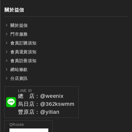
關於益佃
關於益佃
門市服務
會員訂購須知
全鎢鋼銑刀
全鎢鋼銑刀
會員退貨須知
台製WEENIX四刃全鎢鋼銑刀
台製WEENIX加長二
會員註冊須知
銑刀
網站條款
分店資訊
LINE ID
總 店：@weenix
烏日店：@362kswmm
豐原店：@yitian
QRcode