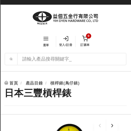
0
登入/註冊
訂購車
選單
首頁
產品目錄
槓桿錶(鳥仔錶)
日本三豐槓桿錶