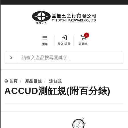
0
登入/註冊
訂購車
選單
首頁
產品目錄
測缸規
ACCUD測缸規(附百分錶)