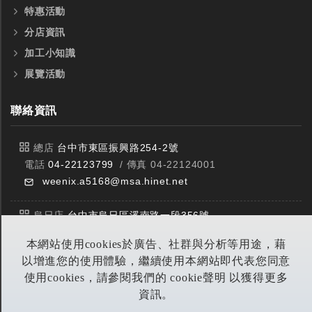
特惠活動
分店資訊
加工小知識
展覽活動
聯絡資訊
總店
台中市東區振興路254-2號
電話
04-22123799
/ 傳真 04-22124001
weenix.a5168@msa.hinet.net
烏日店
台中市烏日區溪南路一段356號
電話
04-23359588
/ 傳真 04-23359549
本網站使用cookies於廣告、社群與分析等用途，藉
以增進您的使用體驗，繼續使用本網站即代表您同意
豐原店
台中市潭子區中山路三段303號
使用cookies，請參閱我們的 cookie聲明 以獲得更多
電話
04-25314953
/ 傳真 04-25314290
資訊。
yitian@seed.net.tw