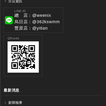
分店資訊
LINE ID
總 店：@weenix
烏日店：@362kswmm
豐原店：@yitian
全鎢鋼銑刀
全鎢鋼銑刀
QRcode
台製WEENIX四刃全鎢鋼銑刀
台製WEENIX加長二
銑刀
最新消息
新聞報導