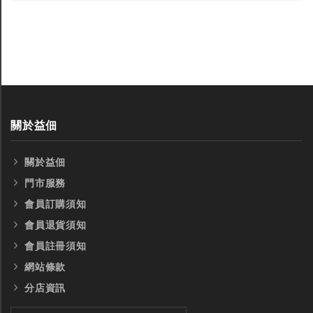
關於益佃
關於益佃
門市服務
會員訂購須知
會員退貨須知
會員註冊須知
全鎢鋼銑刀
全鎢鋼銑刀
網站條款
分店資訊
台製WEENIX四刃全鎢鋼銑刀
台製WEENIX加長二
銑刀