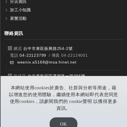
分店資訊
加工小知識
展覽活動
聯絡資訊
總店
台中市東區振興路254-2號
電話
04-22123799
/ 傳真 04-22124001
weenix.a5168@msa.hinet.net
烏日店
台中市烏日區溪南路一段356號
電話
04-23359588
/ 傳真 04-23359549
本網站使用cookies於廣告、社群與分析等用途，藉
以增進您的使用體驗，繼續使用本網站即代表您同意
豐原店
台中市潭子區中山路三段303號
使用cookies，請參閱我們的 cookie聲明 以獲得更多
電話
04-25314953
/ 傳真 04-25314290
資訊。
yitian@seed.net.tw
OK