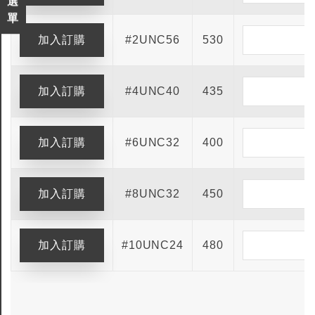
選
單
#2UNC56
530
#4UNC40
435
#6UNC32
400
#8UNC32
450
#10UNC24
480