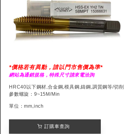
*價格若有異動，請以門市售價為準*
網站為通銷規格，特殊尺寸請來電洽詢
HRC40以下鋼材,合金鋼,模具鋼,鑄鋼,調質鋼等/切削
參數螺旋：9~15M/Min
單位：mm,inch
訂購車查詢