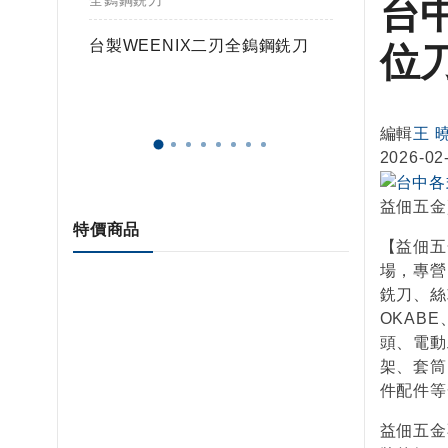
台
全鎢鋼銑刀
全鎢鋼銑
鎢球刀
台製WEENIX二刃全鎢鋼銑刀
台製WE
位
編輯
王 
2026-02
益佃五金
特價商品
【益佃五
場，專營
銑刀、絲
OKAB
頭、電動
架、套筒
件配件等
益佃五金