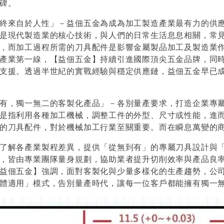
碑。
終來自於人性」－益佃五金為成為加工製造產業最有力的供
是現代製造業的核心技術，與人們的日常生活息息相關，常見
，而加工過程所需的刀具配件是影響金屬製品加工及製造業
產業第一線，【益佃五金】持續引進國際頂尖五金品牌，同
支援。透過半世紀的實戰經驗與穩定供應鏈，益佃五金早已
有，獨一無二的客製化產品」－各別量產要求，打造企業專
是指利用各種加工機械，調整工件的外型、尺寸或性能，進
的刀具配件，對於機械加工行業至關重要。而在瞬息萬變的
了解各產業製程差異，提供「從無到有」的專屬刀具設計與
，皆由專業團隊量身規劃，協助業者提升切削效率與產品良
益佃五金】強調，面對客製化與少量多樣化的生產趨勢，公
體適用」模式，告別量產時代，讓每一位客戶都能擁有獨一