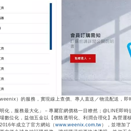
weenix）的服務，實現線上查價、專人直送／物流配送，
明化，服務最大化」－專屬官網價格一目瞭然；@LINE即時
場數位化，益佃五金以【價格透明化、利潤合理化】為營運
2016年成立了官方網站（
www.weenix.com.tw
），並增加了