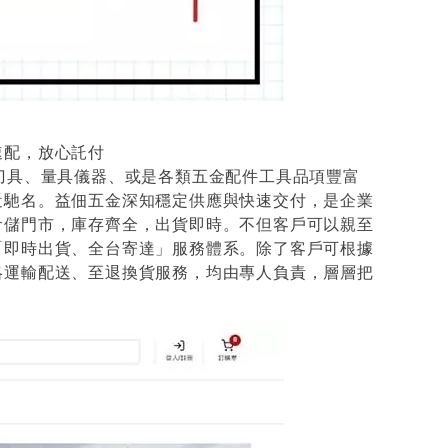
速配，放心託付
刀具、量具儀器、或是各類五金配件工具品項豐富
近馳名。益佃五金深知穩定供應與快速交付，是企業
倉儲門市，庫存齊全，出貨即時。不但客戶可以親至
「即時出貨、全台寄達」服務體系。除了客戶可根據
絡運輸配送、至退換貨服務，均由專人負責，層層把