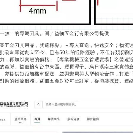
一無二的專屬刀具。圖／益佃五金行有限公司提供
業五金刀具用品，就這樣點」－專人直送，快速安全；物流
批發倉庫從創立至今，已有50年的通路經驗，不但各類切削
力，再加以實惠的價格，【專業機械五金首選賣場】名聲遠
的命脈。益佃擁有台中東區、豐原潭子、烏日溪南三家實體
，亦提供短距離機車配送，並與郵局與大型物流合作，打造
對應的物流服務，益佃五金對於每筆訂單，從包裝揀貨、連