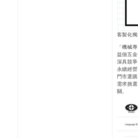
客製化獨
「機械專
益佃五金
深具競爭
永續經營
門市選購
需求挑選
關。