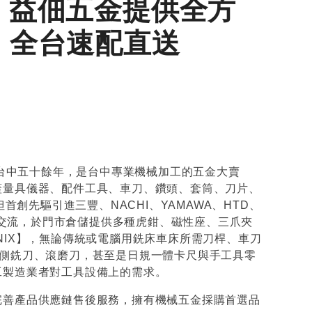
｜益佃五金提供全方
全鎢鋼銑刀
全鎢鋼銑刀
銑
台製WEENIX加長四刃全鎢鋼銑
台製WEEN
，全台速配直送
刀
刀
耕台中五十餘年，是台中專業機械加工的五金大賣
蓋量具儀器、配件工具、車刀、鑽頭、套筒、刀片、
首創先驅引進三豐、NACHI、YAMAWA、HTD、
產品交流，於門市倉儲提供多種虎鉗、磁性座、三爪夾
NIX】，無論傳統或電腦用銑床車床所需刀桿、車刀
與側銑刀、滾磨刀，甚至是日規一體卡尺與手工具零
工製造業者對工具設備上的需求。
完善產品供應鏈售後服務，擁有機械五金採購首選品