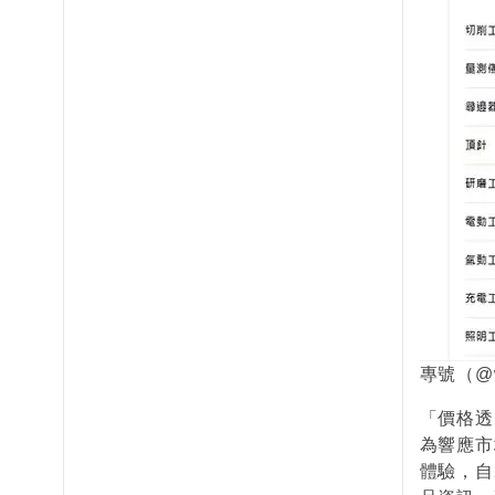
專號（@
「價格透
為響應市
體驗，自