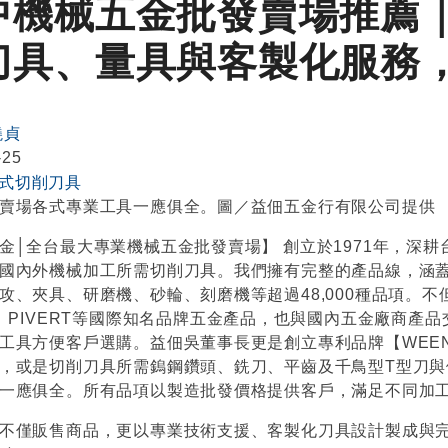
中機械五金批發賣場推薦
刀
全鎢鋼銑刀
ENIX四刃全鎢鋼銑刀
台製WEENIX加長二刃全鎢鋼
刀具、量具與客製化服務
刀
曉貞
-25
賣場各式專業工具一應俱全。圖／益佃五金行有限公司提供
金│全台最大專業機械五金批發賣場】 創立於1971年，深
國內外機械加工所需切削刀具。我們擁有完整的產品線，涵
攻、夾具、研磨機、砂輪、刻磨機等超過48,000種品項。不但
E、PIVERT等國際知名品牌五金產品，也與國內五金廠商
工具方便客戶選購。益佃吳董事長更是創立專利品牌【WEE
，或是切削刀具所需鎢鋼鑽頭、銑刀、平齒及千鳥型T型刀
一應俱全。所有品項以製造批發價格提供客戶，滿足不同加
不僅販售商品，更以專業技術支援、客製化刀具設計製成與