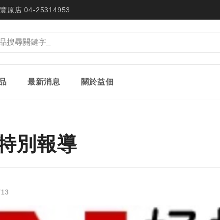
豐原店 04-25314953
品
最新消息
關於益佃
新聞特別報導
/13