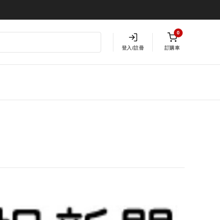
0
登入/註冊
訂購車