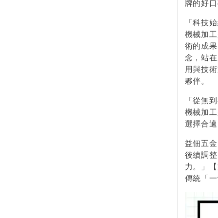
牌的好口
「科技始
機械加工
術的成果
念，站在
用與技術
夥伴。
「從無到
機械加工
選擇合適
益佃五金
後續調整
力。」【
傳統「一