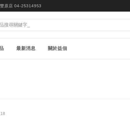
豐原店 04-25314953
品
最新消息
關於益佃
/18